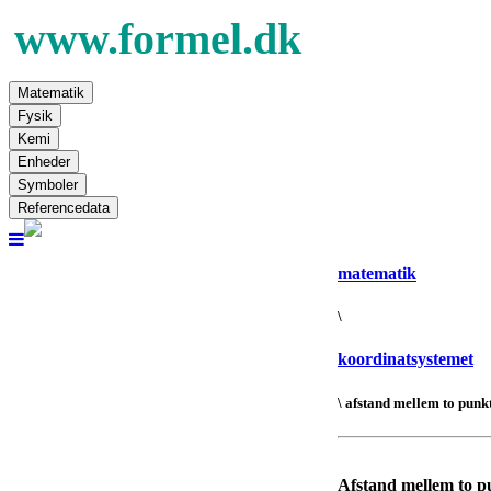
Matematik
Fysik
Kemi
Enheder
Symboler
Referencedata
matematik
\
koordinatsystemet
\ afstand mellem to punk
Afstand mellem to p