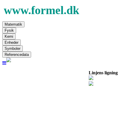
Matematik
Fysik
Kemi
Enheder
Symboler
Referencedata
Linjens ligning