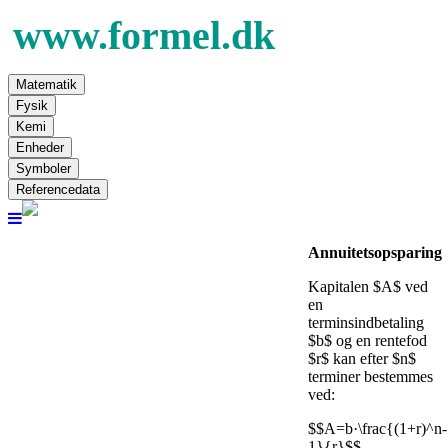
Matematik
Fysik
Kemi
Enheder
Symboler
Referencedata
Annuitetsopsparing
Kapitalen $A$ ved
en
terminsindbetaling
$b$ og en rentefod
$r$ kan efter $n$
terminer bestemmes
ved:
$$A=b·\frac{(1+r)^n-
1}{r}$$