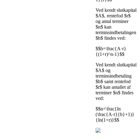
Ved kendt slutkapital
$A$, rentefod $r$
og antal terminer
$n$ kan
terminsindbetalingen
$b$ findes ved:
$$b=\frac{A·r}
{(1+r)^n-1}$$
Ved kendt slutkapital
$A$ og
terminsindbetaling
$b$ samt rentefod
$r$ kan antallet af
terminer $n$ findes
ved:
$$n=\frac{ln
(\frac{A·r}{b}+1)}
{ln(1+r)}$$